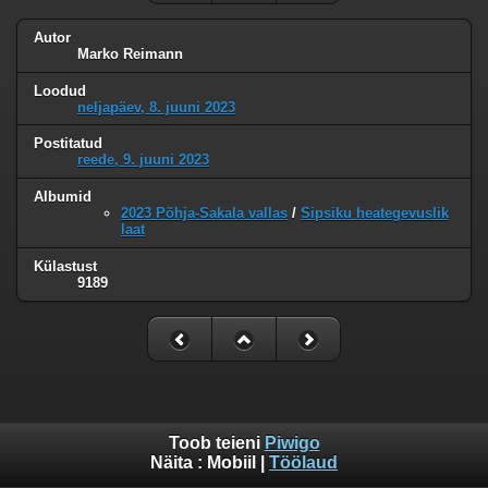
Autor
Marko Reimann
Loodud
neljapäev, 8. juuni 2023
Postitatud
reede, 9. juuni 2023
Albumid
2023 Põhja-Sakala vallas
/
Sipsiku heategevuslik
laat
Külastust
9189
Toob teieni
Piwigo
Näita :
Mobiil
|
Töölaud