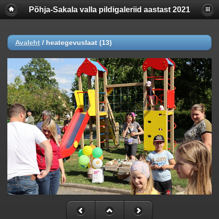
Põhja-Sakala valla pildigaleriid aastast 2021
Avaleht
/
heategevuslaat (13)