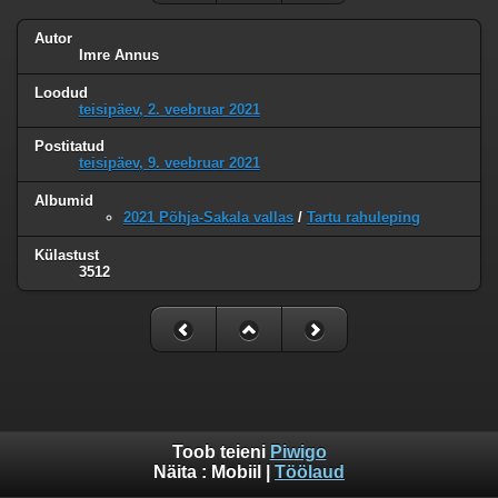
Autor
Imre Annus
Loodud
teisipäev, 2. veebruar 2021
Postitatud
teisipäev, 9. veebruar 2021
Albumid
2021 Põhja-Sakala vallas
/
Tartu rahuleping
Külastust
3512
Toob teieni
Piwigo
Näita :
Mobiil
|
Töölaud